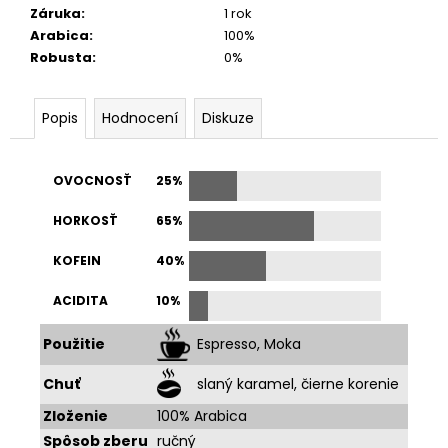
Záruka
:
1 rok
Arabica
:
100%
Robusta
:
0%
Popis
Hodnocení
Diskuze
OVOCNOSŤ
25%
HORKOSŤ
65%
KOFEIN
40%
ACIDITA
10%
Použitie
Espresso, Moka
Chuť
slaný karamel, čierne korenie
Zloženie
100% Arabica
Spôsob zberu
ručný