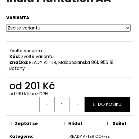
č
je
0,0
u
z
j
VARIANTA
5
e
hvězdiček.
m
e
Zvolte variantu
LUCAFFÉ
Kód:
Zvolte variantu
ESPRESSO
Značka:
READY AFTER, Malobošianska 861, 956 18
BAR
Bošany
ZRNKOVÁ
KÁVA
1
od
201 Kč
KG
386
od
169 Kč
bez DPH
Kč
Měrná
Původně:
DO KOŠÍKU
cena:
432
Kč
Zeptat se
Hlídat
Sdílet
Kategorie
:
READY AFTER COFFEE