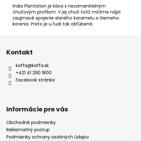
India Plantation je káva s nezamenitelným
chuťovým profilom. V jej chuti totiž môžme nájst
zaujmavé spojenie slaného karamelu a čierneho
korenia. Preto je u ľudí tak obľúbená.
Z
á
Kontakt
p
a
kaffa
@
kaffa.sk
t
+421 41 290 1800
í
Facebook stránka
Informácie pre vás
Obchodné podmienky
Reklamačný postup
Podmienky ochrany osobných údajov