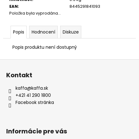
EAN
:
8445291841093
Položka byla vyprodána…
Popis
Hodnocení
Diskuze
Popis produktu není dostupný
Z
á
Kontakt
p
a
kaffa
@
kaffa.sk
t
+421 41 290 1800
í
Facebook stránka
Informácie pre vás