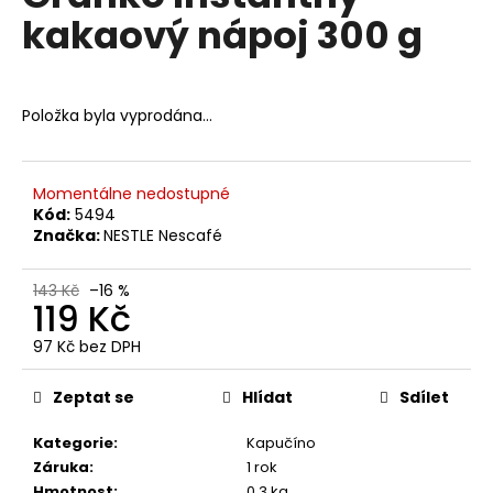
č
je
kakaový nápoj 300 g
0,0
u
z
j
5
e
hvězdiček.
m
Položka byla vyprodána…
e
MOLINARI
Momentálne nedostupné
CAFFÉ
Kód:
5494
ESPRESSO
Značka:
NESTLE Nescafé
TRADIZIONE
ORO
ZRNKOVÁ
143 Kč
–16 %
KÁVA
119 Kč
1
KG
97 Kč bez DPH
Měrná
530
Kč
cena:
Zeptat se
Hlídat
Sdílet
Původně:
678
Kč
Kategorie
:
Kapučíno
Záruka
:
1 rok
Hmotnost
:
0.3 kg