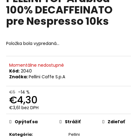
č
je
100% DECAFFEINATO
0,0
a
z
m
pre Nespresso 10ks
5
e
hviezdičiek.
LUCAFFÉ
Položka bola vypredaná…
ESPRESSO
BAR
ZRNKOVÁ
KÁVA
1
Momentálne nedostupné
KG
Kód:
2040
Značka:
Pellini Caffe S.p.A
€15,90
Pôvodne:
€17,80
€5
–14 %
€4,30
€3,61 bez DPH
Jednotková
cena:
Opýtať sa
Strážiť
Zdieľať
Kategória
:
Pellini