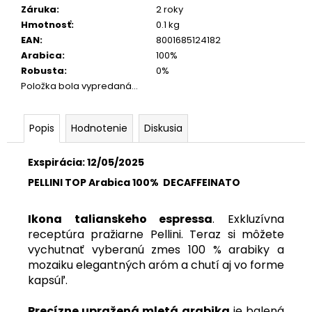
Záruka
:
2 roky
Hmotnosť
:
0.1 kg
EAN
:
8001685124182
Arabica
:
100%
Robusta
:
0%
Položka bola vypredaná…
Popis
Hodnotenie
Diskusia
Exspirácia: 12/05/2025
PELLINI TOP Arabica 100% DECAFFEINATO
Ikona talianskeho espressa
. Exkluzívna
receptúra pražiarne Pellini. Teraz si môžete
vychutnať vyberanú zmes 100 % arabiky a
mozaiku elegantných aróm a chutí aj vo forme
kapsúľ.
Precízne upražená mletá arabika
je balená