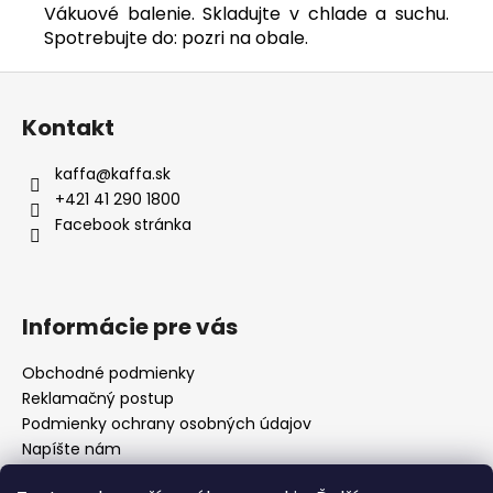
Vákuové balenie. Skladujte v chlade a suchu.
Spotrebujte do: pozri na obale.
Z
á
Kontakt
p
ä
kaffa
@
kaffa.sk
t
+421 41 290 1800
i
Facebook stránka
e
Informácie pre vás
Obchodné podmienky
Reklamačný postup
Podmienky ochrany osobných údajov
Napíšte nám
Mapa serveru