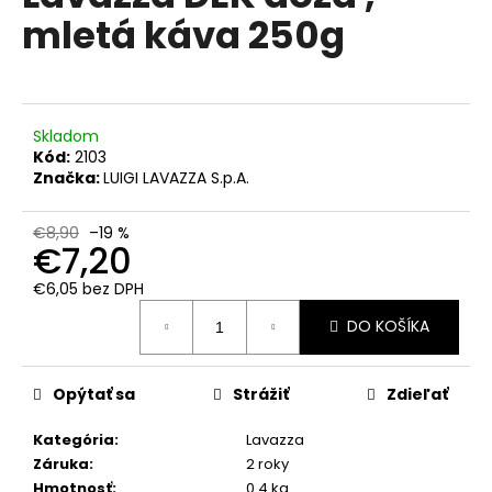
č
je
mletá káva 250g
0,0
a
z
m
5
e
hviezdičiek.
Skladom
MOKATE
Kód:
2103
CARMEN
SUŠENÁ
Značka:
LUIGI LAVAZZA S.p.A.
SMOTANA
DO
KÁVY
€8,90
–19 %
€7,20
1KG
€6,50
€6,05 bez DPH
Jednotková
DO KOŠÍKA
cena:
Opýtať sa
Strážiť
Zdieľať
Kategória
:
Lavazza
Záruka
:
2 roky
Hmotnosť
:
0.4 kg