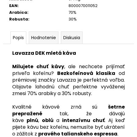
EAN
:
8000070011052
Arabica
:
70%
Robusta
:
30%
Popis
Hodnotenie
Diskusia
Lavazza DEK mletá káva
Milujete chuť kávy
, ale nechcete prijímať
priveľa kofeínu?
Bezkofeínová klasika
od
prémiovej značky Lavazza je perfektná voľba.
Objavte lahodnú chuť perfektne vyváženej
zmesi 70% arabiky a 30% robusty.
Kvalitné kávové zrná sú
šetrne
prepražené
tak, že dávajú
káve
plnú
,
oblú
a
intenzívnu chuť
. Aj keď
pijete kávu bez kofeínu, nemusíte byť ukrátení
o zážitok z
pravého talianskeho espressa
.