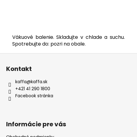
Vákuové balenie. Skladujte v chlade a suchu.
Spotrebujte do: pozri na obale.
Z
á
Kontakt
p
ä
kaffa
@
kaffa.sk
t
+421 41 290 1800
i
Facebook stránka
e
Informácie pre vás
Obchodné podmienky