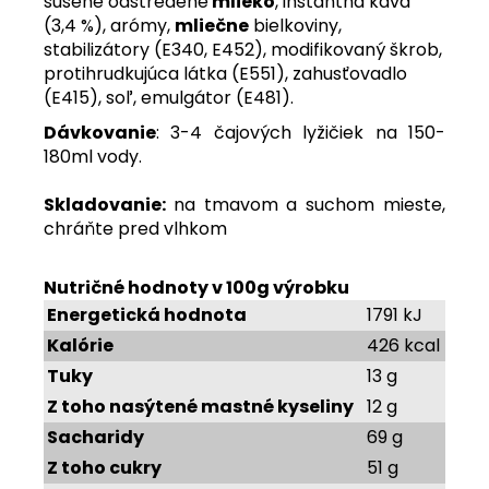
sušené odstredené
mlieko
, instantná káva
(3,4 %), arómy,
mliečne
bielkoviny,
stabilizátory (E340, E452), modifikovaný škrob,
protihrudkujúca látka (E551), zahusťovadlo
(E415), soľ, emulgátor (E481).
Dávkovanie
: 3-4 čajových lyžičiek na 150-
180ml vody.
Skladovanie:
na tmavom a suchom mieste,
chráňte pred vlhkom
Nutričné hodnoty v 100g výrobku
Energetická hodnota
1791 kJ
Kalórie
426 kcal
Tuky
13 g
Z toho nasýtené mastné kyseliny
12 g
Sacharidy
69 g
Z toho cukry
51 g