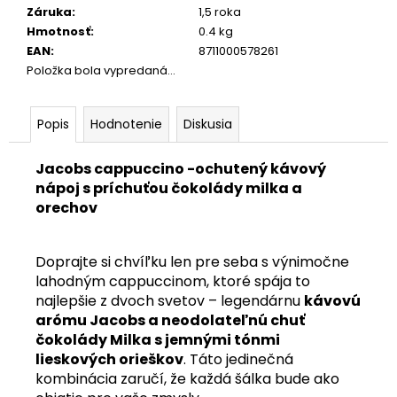
Záruka
:
1,5 roka
Hmotnosť
:
0.4 kg
EAN
:
8711000578261
Položka bola vypredaná…
Popis
Hodnotenie
Diskusia
Jacobs cappuccino -ochutený kávový
nápoj s príchuťou čokolády milka a
orechov
Doprajte si chvíľku len pre seba s výnimočne
lahodným cappuccinom, ktoré spája to
najlepšie z dvoch svetov – legendárnu
kávovú
arómu Jacobs a neodolateľnú chuť
čokolády Milka s jemnými tónmi
lieskových orieškov
. Táto jedinečná
kombinácia zaručí, že každá šálka bude ako