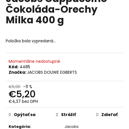
č
je
Čokoláda-Orechy
0,0
a
z
m
Milka 400 g
5
e
hviezdičiek.
LAVAZZA
Položka bola vypredaná…
QUALITA
ROSSA
MLETÁ
KÁVA
250
Momentálne nedostupné
G
Kód:
4485
Značka:
JACOBS DOUWE EGBERTS
€4,90
Pôvodne:
€6
€5,90
–11 %
€5,20
€4,37 bez DPH
Jednotková
cena:
Opýtať sa
Strážiť
Zdieľať
Kategória
:
Jacobs