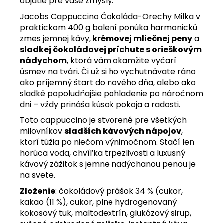
objatie pre vaše zmysly.
Jacobs Cappuccino Čokoláda-Orechy Milka v
praktickom 400 g balení ponúka harmonickú
zmes jemnej kávy,
krémovej mliečnej peny
a
sladkej čokoládovej príchute s orieškovým
nádychom
, ktorá vám okamžite vyčarí
úsmev na tvári. Či už si ho vychutnávate ráno
ako príjemný štart do nového dňa, alebo ako
sladké popoludňajšie pohladenie po náročnom
dni – vždy prináša kúsok pokoja a radosti.
Toto cappuccino je stvorené pre všetkých
milovníkov
sladších kávových nápojov
,
ktorí túžia po niečom výnimočnom. Stačí len
horúca voda, chvíľka trpezlivosti a luxusný
kávový zážitok s jemne nadýchanou penou je
na svete.
Zloženie
: čokoládový prášok 34 % (cukor,
kakao (11 %), cukor, plne hydrogenovaný
kokosový tuk, maltodextrín, glukózový sirup,