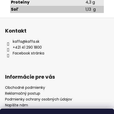
Proteíny
4,3 g
Soľ
1,13 g
Z
á
Kontakt
p
ä
kaffa
@
kaffa.sk
t
+421 41 290 1800
i
Facebook stránka
e
Informácie pre vás
Obchodné podmienky
Reklamačný postup
Podmienky ochrany osobných údajov
Napíšte nám
Mapa serveru