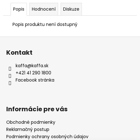
Popis
Hodnocení
Diskuze
Popis produktu není dostupný
Z
á
Kontakt
p
a
kaffa
@
kaffa.sk
t
+421 41 290 1800
í
Facebook stránka
Informácie pre vás
Obchodné podmienky
Reklamačný postup
Podmienky ochrany osobných údajov