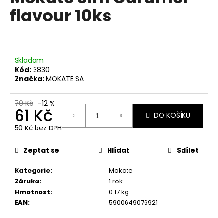
č
je
flavour 10ks
0,0
u
z
j
5
e
hvězdiček.
m
e
Skladom
Kód:
3830
Značka:
MOKATE SA
DANESI
CAFFÉ
GOLD
70 Kč
–12 %
QUALITY
61 Kč
DO KOŠÍKU
ZRNKOVÁ
KÁVA
50 Kč bez DPH
1
Měrná
KG
cena:
Zeptat se
Hlídat
Sdílet
604
Kč
Původně:
Kategorie
:
Mokate
704
Záruka
:
1 rok
Kč
Hmotnost
:
0.17 kg
EAN
:
5900649076921