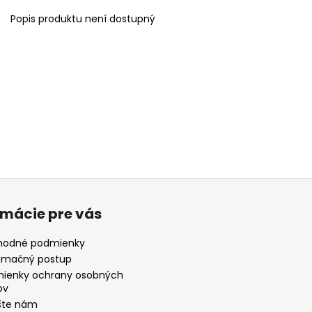
Popis produktu není dostupný
rmácie pre vás
odné podmienky
amačný postup
ienky ochrany osobných
ov
šte nám