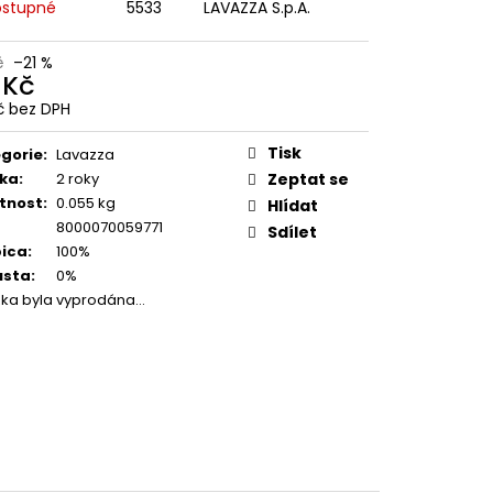
 BARISTA DOLCE
stupné
5533
LAVAZZA S.p.A.
1 KG
č
–21 %
Kč
 Kč
č bez DPH
ná
:
Tisk
gorie
:
Lavazza
ka
:
2 roky
Zeptat se
tnost
:
0.055 kg
Hlídat
8000070059771
Sdílet
ica
:
100%
usta
:
0%
žka byla vyprodána…