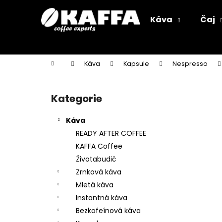
K
Přejít
na
o
Káva
Čaj
obsah
Zpět
Zpět
š
do
do
í
k
obchodu
obchodu
Domů
Káva
Kapsule
Nespresso
P
o
Kategorie
Přeskočit
s
kategorie
t
Káva
r
READY AFTER COFFEE
a
KAFFA Coffee
n
Životabudič
n
Zrnková káva
í
Mletá káva
p
Instantná káva
a
Bezkofeínová káva
n