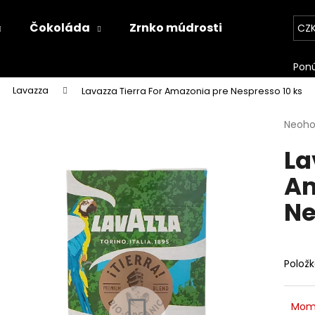
Čokoláda
Zrnko múdrosti
Kontakt
CZ
Co potřebujete najít?
Lavazza
Lavazza Tierra For Amazonia pre Nespresso 10 ks
Průmě
Neoh
HLEDAT
hodno
La
produ
je
Am
0,0
Doporučujeme
z
Ne
5
hvězdi
Polož
Mom