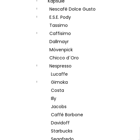
Kapsule
POPRADSKÁ COLOMBIA ZRNKOVÁ KÁVA
e
250 G
Nescafé Dolce Gusto
l
150 Kč
E.S.E. Pody
Původně:
169 Kč
Tassimo
Caffisimo
Dallmayr
Mövenpick
Chicco d´Oro
Nespresso
Lucaffe
Gimoka
Costa
Illy
Jacobs
Caffé Borbone
Davidoff
Starbucks
Segafredo