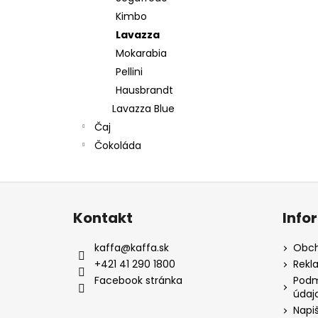
Kimbo
Lavazza
Mokarabia
Pellini
Hausbrandt
Lavazza Blue
Čaj
Čokoláda
Z
á
Kontakt
Info
p
a
kaffa
@
kaffa.sk
Obch
t
+421 41 290 1800
Rekl
í
Facebook stránka
Podm
údaj
Napi