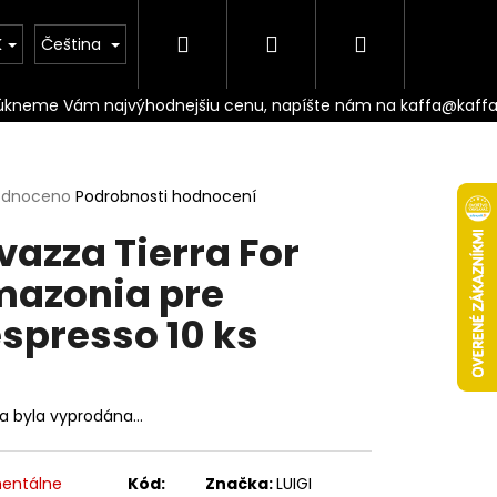
Hledat
Přihlášení
Nákupní
Doprava
K
Čeština
košík
rné
odnoceno
Podrobnosti hodnocení
cení
vazza Tierra For
ktu
azonia pre
spresso 10 ks
ček.
ka byla vyprodána…
Následující
entálne
Kód:
Značka:
LUIGI