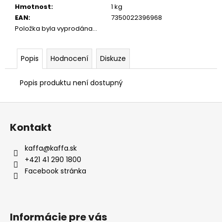
Hmotnost
:
1 kg
EAN
:
7350022396968
Položka byla vyprodána…
Popis
Hodnocení
Diskuze
Popis produktu není dostupný
Z
á
Kontakt
p
a
kaffa
@
kaffa.sk
t
+421 41 290 1800
í
Facebook stránka
Informácie pre vás