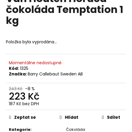
č
je
čokoláda Temptation 1
0,0
u
z
j
kg
5
e
hvězdiček.
m
e
Položka byla vyprodána…
MOKATE
CAPPUCCINO
PUMPKIN
Momentálne nedostupné
SPICE
Kód:
1325
110
Značka:
Barry Callebaut Sweden AB
G
48
Kč
243 Kč
–8 %
223 Kč
Původně:
72
Kč
187 Kč bez DPH
Měrná
cena:
Zeptat se
Hlídat
Sdílet
Kategorie
:
Čokoláda