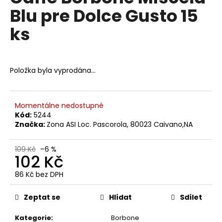
č
je
Blu pre Dolce Gusto 15
0,0
u
z
j
ks
5
e
hvězdiček.
m
e
Položka byla vyprodána…
RIOBA
PERFETTO
ZRNKOVÁ
Momentálne nedostupné
KÁVA
Kód:
5244
1
Značka:
Zona ASI Loc. Pascorola, 80023 Caivano,NA
KG
466
Kč
109 Kč
–6 %
102 Kč
Původně:
580
Kč
86 Kč bez DPH
Měrná
cena:
Zeptat se
Hlídat
Sdílet
Kategorie
:
Borbone