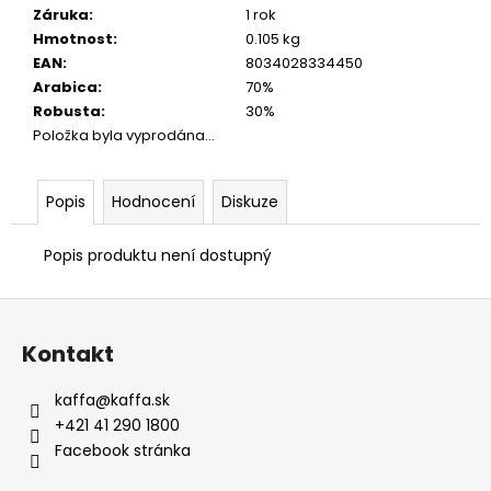
Záruka
:
1 rok
Hmotnost
:
0.105 kg
EAN
:
8034028334450
Arabica
:
70%
Robusta
:
30%
Položka byla vyprodána…
Popis
Hodnocení
Diskuze
Popis produktu není dostupný
Z
á
Kontakt
p
a
kaffa
@
kaffa.sk
t
+421 41 290 1800
í
Facebook stránka