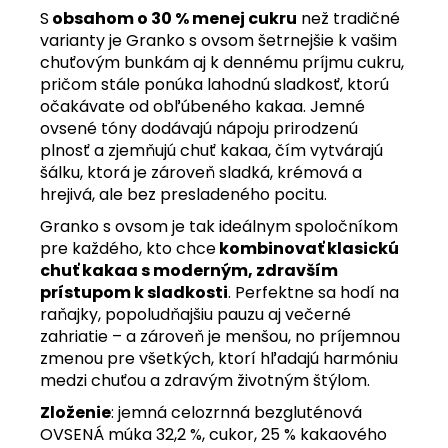
S
obsahom o 30 % menej cukru
než tradičné
varianty je Granko s ovsom šetrnejšie k vašim
chuťovým bunkám aj k dennému príjmu cukru,
pričom stále ponúka lahodnú sladkosť, ktorú
očakávate od obľúbeného kakaa. Jemné
ovsené tóny dodávajú nápoju prirodzenú
plnosť a zjemňujú chuť kakaa, čím vytvárajú
šálku, ktorá je zároveň sladká, krémová a
hrejivá, ale bez presladeného pocitu.
Granko s ovsom je tak ideálnym spoločníkom
pre každého, kto chce
kombinovať klasickú
chuť kakaa s moderným, zdravším
prístupom k sladkosti
. Perfektne sa hodí na
raňajky, popoludňajšiu pauzu aj večerné
zahriatie – a zároveň je menšou, no príjemnou
zmenou pre všetkých, ktorí hľadajú harmóniu
medzi chuťou a zdravým životným štýlom.
Zloženie
: jemná celozrnná bezgluténová
OVSENÁ múka 32,2 %, cukor, 25 % kakaového