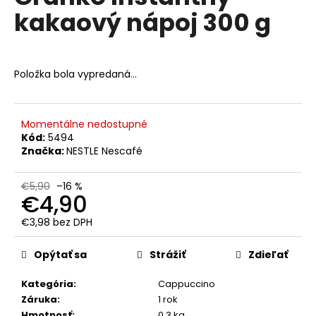
č
je
kakaový nápoj 300 g
0,0
a
z
m
5
e
hviezdičiek.
Položka bola vypredaná…
TCHIBO
CAFISSIMO
CAFFÉ
Momentálne nedostupné
CREMA
FINE
Kód:
5494
AROMA
Značka:
NESTLE Nescafé
10
KS
€5,90
–16 %
€3,50
€4,90
Pôvodne:
€3,99
€3,98 bez DPH
Jednotková
cena:
Opýtať sa
Strážiť
Zdieľať
Kategória
:
Cappuccino
Záruka
:
1 rok
Hmotnosť
:
0.3 kg