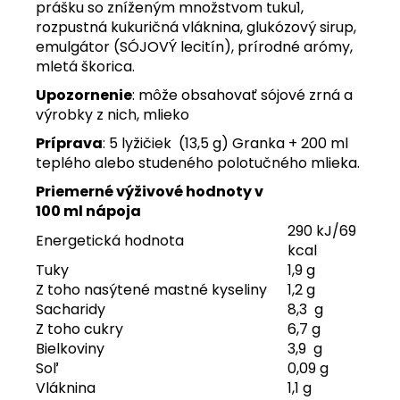
prášku so zníženým množstvom tuku1,
rozpustná kukuričná vláknina, glukózový sirup,
emulgátor (SÓJOVÝ lecitín), prírodné arómy,
mletá škorica.
Upozornenie
: môže obsahovať sójové zrná a
výrobky z nich, mlieko
Príprava
: 5 lyžičiek (13,5 g) Granka + 200 ml
teplého alebo studeného polotučného mlieka.
Priemerné výživové hodnoty v
100 ml nápoja
290 kJ/69
Energetická hodnota
kcal
Tuky
1,9 g
Z toho nasýtené mastné kyseliny
1,2 g
Sacharidy
8,3 g
Z toho cukry
6,7 g
Bielkoviny
3,9 g
Soľ
0,09 g
Vláknina
1,1 g