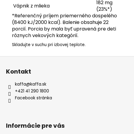
182 mg
Vápnik z mlieka
(23%*)
*Referenčný príjem priemerného dospelého
(8400 kJ/2000 kcal). Balenie obsahuje 22
porcií. Porcia by mala byť upravená pre deti
rôznych vekových kategórií.
Skladujte v suchu pri izbovej teplote.
Z
á
Kontakt
p
ä
kaffa
@
kaffa.sk
t
+421 41 290 1800
i
Facebook stránka
e
Informácie pre vás